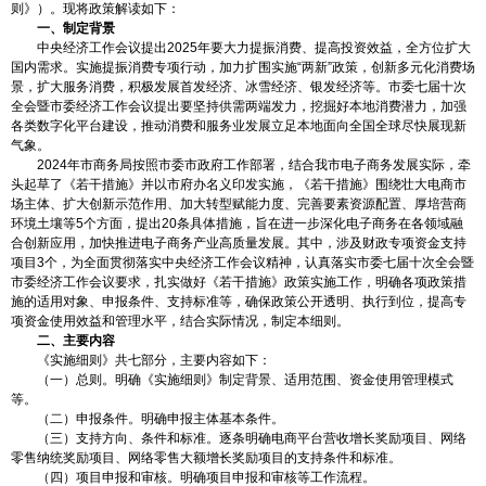
则》）。现将政策解读如下：
一、制定背景
中央经济工作会议提出2025年要大力提振消费、提高投资效益，全方位扩大
国内需求。实施提振消费专项行动，加力扩围实施“两新”政策，创新多元化消费场
景，扩大服务消费，积极发展首发经济、冰雪经济、银发经济等。市委七届十次
全会暨市委经济工作会议提出要坚持供需两端发力，挖掘好本地消费潜力，加强
各类数字化平台建设，推动消费和服务业发展立足本地面向全国全球尽快展现新
气象。
2024年市商务局按照市委市政府工作部署，结合我市电子商务发展实际，牵
头起草了《若干措施》并以市府办名义印发实施，《若干措施》围绕壮大电商市
场主体、扩大创新示范作用、加大转型赋能力度、完善要素资源配置、厚培营商
环境土壤等5个方面，提出20条具体措施，旨在进一步深化电子商务在各领域融
合创新应用，加快推进电子商务产业高质量发展。其中，涉及财政专项资金支持
项目3个，为全面贯彻落实中央经济工作会议精神，认真落实市委七届十次全会暨
市委经济工作会议要求，扎实做好《若干措施》政策实施工作，明确各项政策措
施的适用对象、申报条件、支持标准等，确保政策公开透明、执行到位，提高专
项资金使用效益和管理水平，结合实际情况，制定本细则。
二、主要内容
《实施细则》共七部分，主要内容如下：
（一）总则。明确《实施细则》制定背景、适用范围、资金使用管理模式
等。
（二）申报条件。明确申报主体基本条件。
（三）支持方向、条件和标准。逐条明确电商平台营收增长奖励项目、网络
零售纳统奖励项目、网络零售大额增长奖励项目的支持条件和标准。
（四）项目申报和审核。明确项目申报和审核等工作流程。